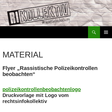
Zum
Inhalt
springen
Suchen
Rechtsinfokollektiv – RiKo
PRIMÄR
MENÜ
MATERIAL
Flyer „Rassistische Polizeikontrollen
beobachten“
polizeikontrollenbeobachtenlogo
Druckvorlage mit Logo vom
rechtsinfokollektiv