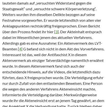
lauteten damals auf „versuchten Widerstand gegen die
Staatsgewalt“ und „versuchte schwere Körperverletzung“.
Weiters wurden ihm dieselben Delikte bezogen auf seine
Festnahme vorgeworfen. Er wurde letztendlich von allen vier
Anklagepunkten rechtskräftig freigesprochen. Einen Bericht
über den Prozess findet ihr hier [
3
]. Der Akteinhalt entsprach
dabei im Wesentlichen jenem des aktuellen Verfahrens.
Allerdings gab es eine Ausnahme: Ein Aktenvermerk des LVT-
Beamten [
4
] G befand sich nicht in dem Akt des Vorverfahrens.
Interessant ist das, weil der Antifaschist X in diesem
Aktenvermerk als einziger Tatverdächtige namentlich erwähnt
wurde. In diesem Aktenvermerk fand sich auch der
entscheidende Hinweis, auf die Videos, die letztendlich dazu
führten, dass X freigesprochen wurde. Die Verteidigung erfuhr
nur durch Zufall von den entlastenden Beweisen. Eine Person
die wegen des anderen Verfahrens Akteneinsicht machte,
informierte die Verteidigung darüber. Merkwürdigerweise
wurde ihr die Akteneinsicht erst an jenem Tag gewährt, an dem
der Angeklagt X die Verhandlung hatte. Zurück bleiben daher