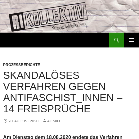
Zum
Inhalt
springen
Suchen
Rechtsinfokollektiv – RiKo
PRIMÄR
MENÜ
PROZESSBERICHTE
SKANDALÖSES
VERFAHREN GEGEN
ANTIFASCHIST_INNEN –
14 FREISPRÜCHE
20. AUGUST 2020
ADMIN
Am Dienstag dem 18.08.2020 endete das Verfahren