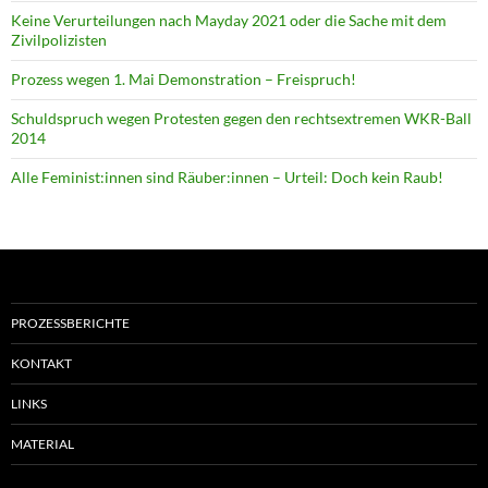
Keine Verurteilungen nach Mayday 2021 oder die Sache mit dem
Zivilpolizisten
Prozess wegen 1. Mai Demonstration – Freispruch!
Schuldspruch wegen Protesten gegen den rechtsextremen WKR-Ball
2014
Alle Feminist:innen sind Räuber:innen – Urteil: Doch kein Raub!
PROZESSBERICHTE
KONTAKT
LINKS
MATERIAL