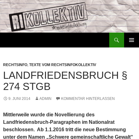
Zum
Inhalt
springen
Suchen
Rechtsinfokollektiv – RiKo
PRIMÄR
MENÜ
RECHTSINFO
,
TEXTE VOM RECHTSINFOKOLLEKTIV
LANDFRIEDENSBRUCH §
274 STGB
9. JUNI 2014
ADMIN
KOMMENTAR HINTERLASSEN
Mittlerweile wurde die Novellierung des
Landfriedensbruch-Paragraphen im Nationalrat
beschlossen. Ab 1.1.2016 tritt die neue Bestimmung
unter dem Namen „Schwere gemeinschaftliche Gewalt“