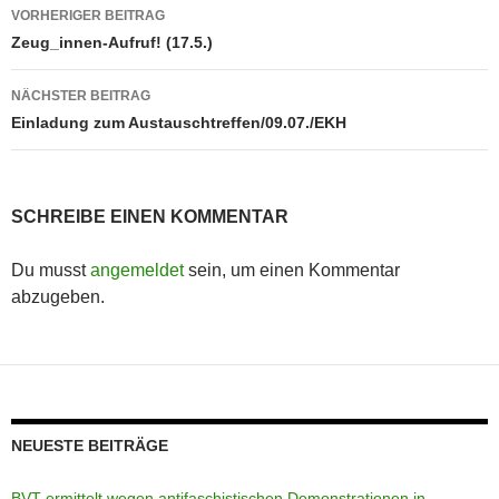
Beitragsnavigation
VORHERIGER BEITRAG
Zeug_innen-Aufruf! (17.5.)
NÄCHSTER BEITRAG
Einladung zum Austauschtreffen/09.07./EKH
SCHREIBE EINEN KOMMENTAR
Du musst
angemeldet
sein, um einen Kommentar
abzugeben.
NEUESTE BEITRÄGE
BVT ermittelt wegen antifaschistischen Demonstrationen in