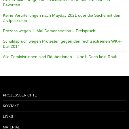
Favoriten
Keine Verurteilungen nach Mayday 2021 oder die Sache mit dem
Zivilpolizisten
Prozess wegen 1. Mai Demonstration – Freispruch!
Schuldspruch wegen Protesten gegen den rechtsextremen WKR-
Ball 2014
Alle Feminist:innen sind Räuber:innen – Urteil: Doch kein Raub!
PROZESSBERICHTE
KONTAKT
LINKS
MATERIAL