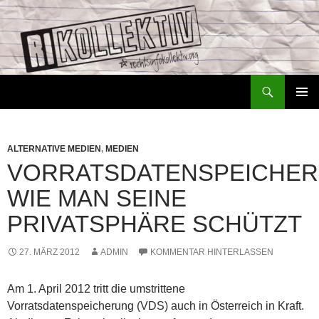
Zum
Inhalt
springen
Suchen
Rechtsinfokollektiv – RiKo
PRIMÄR
MENÜ
ALTERNATIVE MEDIEN
,
MEDIEN
VORRATSDATENSPEICHER
WIE MAN SEINE
PRIVATSPHÄRE SCHÜTZT
27. MÄRZ 2012
ADMIN
KOMMENTAR HINTERLASSEN
Am 1. April 2012 tritt die umstrittene
Vorratsdatenspeicherung (VDS) auch in Österreich in Kraft.