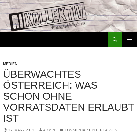
Zum
Inhalt
springen
Suchen
Rechtsinfokollektiv – RiKo
PRIMÄR
MENÜ
MEDIEN
ÜBERWACHTES
ÖSTERREICH: WAS
SCHON OHNE
VORRATSDATEN ERLAUBT
IST
27. MÄRZ 2012
ADMIN
KOMMENTAR HINTERLASSEN