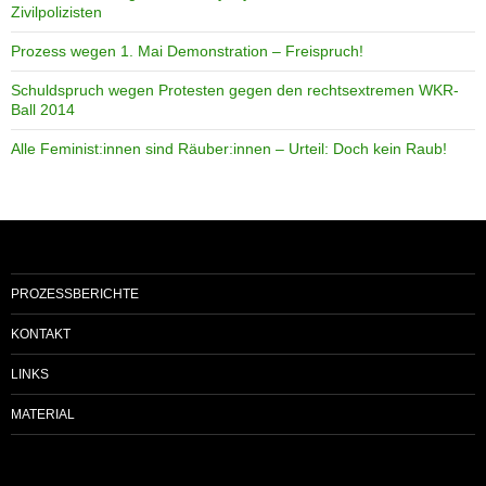
Zivilpolizisten
Prozess wegen 1. Mai Demonstration – Freispruch!
Schuldspruch wegen Protesten gegen den rechtsextremen WKR-
Ball 2014
Alle Feminist:innen sind Räuber:innen – Urteil: Doch kein Raub!
PROZESSBERICHTE
KONTAKT
LINKS
MATERIAL