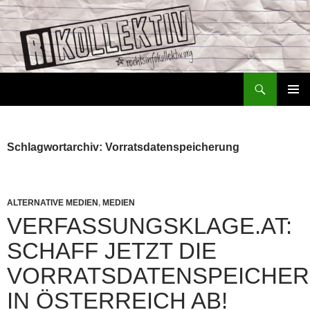
Zum
Inhalt
springen
Suchen
Rechtsinfokollektiv – RiKo
PRIMÄR
MENÜ
Schlagwortarchiv: Vorratsdatenspeicherung
ALTERNATIVE MEDIEN
,
MEDIEN
VERFASSUNGSKLAGE.AT:
SCHAFF JETZT DIE
VORRATSDATENSPEICHE
IN ÖSTERREICH AB!