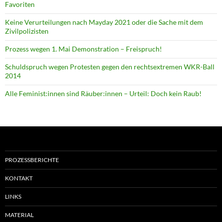
Favoriten
Keine Verurteilungen nach Mayday 2021 oder die Sache mit dem
Zivilpolizisten
Prozess wegen 1. Mai Demonstration – Freispruch!
Schuldspruch wegen Protesten gegen den rechtsextremen WKR-Ball
2014
Alle Feminist:innen sind Räuber:innen – Urteil: Doch kein Raub!
PROZESSBERICHTE
KONTAKT
LINKS
MATERIAL