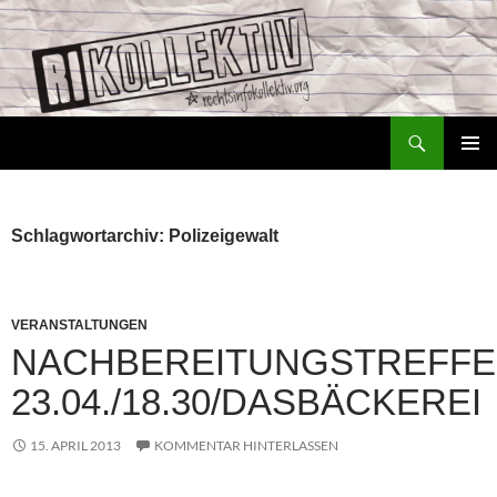
Zum
Inhalt
springen
Suchen
Rechtsinfokollektiv – RiKo
PRIMÄR
MENÜ
Schlagwortarchiv: Polizeigewalt
VERANSTALTUNGEN
NACHBEREITUNGSTREFFE
23.04./18.30/DASBÄCKEREI
15. APRIL 2013
KOMMENTAR HINTERLASSEN